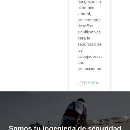
riesgosas en
el ámbito
laboral,
presentando
desafíos
significativos
para la
seguridad de
los
trabajadores.
Las
protecciones
LEER MÁS »
Somos tu ingeniería de seguridad