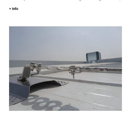
+ info