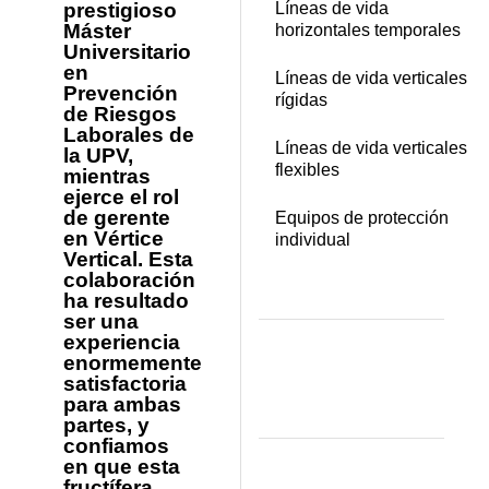
prestigioso
Líneas de vida
Máster
horizontales temporales
Universitario
en
Líneas de vida verticales
Prevención
rígidas
de Riesgos
Laborales de
Líneas de vida verticales
la UPV,
flexibles
mientras
ejerce el rol
de gerente
Equipos de protección
en Vértice
individual
Vertical. Esta
colaboración
ha resultado
ser una
experiencia
enormemente
satisfactoria
para ambas
partes, y
confiamos
en que esta
fructífera