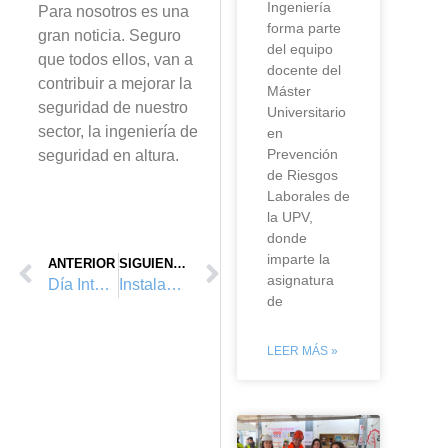
Ingeniería
Para nosotros es una
forma parte
gran noticia. Seguro
del equipo
que todos ellos, van a
docente del
contribuir a mejorar la
Máster
seguridad de nuestro
Universitario
sector, la ingeniería de
en
Prevención
seguridad en altura.
de Riesgos
Laborales de
la UPV,
donde
imparte la
ANTERIOR
SIGUIENTE
asignatura
Día Internacional de Seguridad en el Trabajo 2022
Instalación Segura de Paneles Solares
de
LEER MÁS »