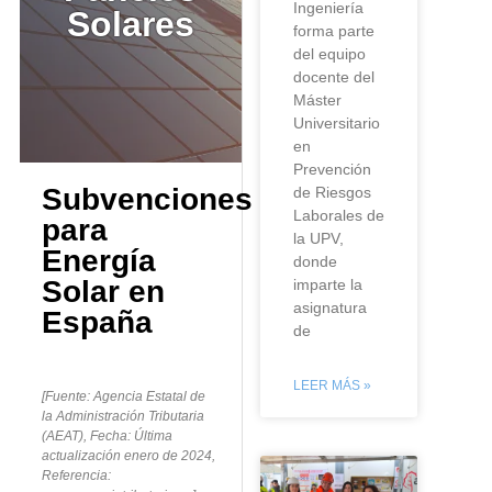
Ingeniería
Solares
forma parte
del equipo
docente del
Máster
Universitario
en
Prevención
Subvenciones
de Riesgos
Laborales de
para
la UPV,
Energía
donde
Solar en
imparte la
asignatura
España
de
LEER MÁS »
[Fuente: Agencia Estatal de
la Administración Tributaria
(AEAT), Fecha: Última
actualización enero de 2024,
Referencia: