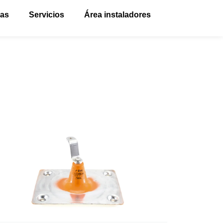
vas
Servicios
Área instaladores