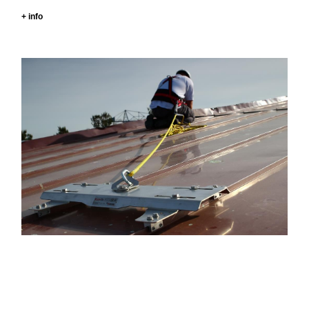
+ info