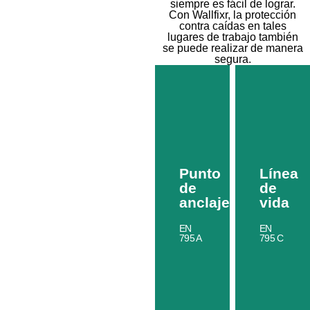
siempre es fácil de lograr.
Con Wallfixr, la protección
contra caídas en tales
lugares de trabajo también
se puede realizar de manera
segura.
Punto
Línea
de
de
anclaje
vida
EN
EN
795 A
795 C