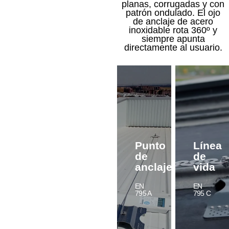
planas, corrugadas y con
patrón ondulado. El ojo
de anclaje de acero
inoxidable rota 360º y
siempre apunta
directamente al usuario.
Punto
Línea
de
de
anclaje
vida
EN
EN
795 A
795 C