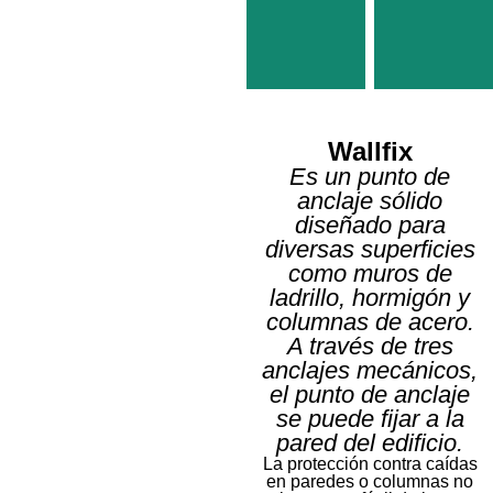
Wallfix
Es un punto de
anclaje sólido
Seamfix
Seamfi
diseñado para
diversas superficies
Punto
Línea
como muros de
de
de
anclaje
vida
ladrillo, hormigón y
columnas de acero.
Más
Má
A través de tres
información
informa
anclajes mecánicos,
el punto de anclaje
se puede fijar a la
pared del edificio.
La protección contra caídas
en paredes o columnas no