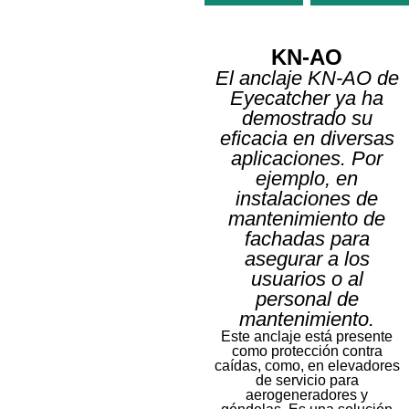
KN-AO
El anclaje KN-AO de
Eyecatcher ya ha
Wallfix
Wallfix
demostrado su
eficacia en diversas
Punto
Línea
aplicaciones. Por
de
de
anclaje
vida
ejemplo, en
instalaciones de
Más
Má
mantenimiento de
información
informa
fachadas para
asegurar a los
usuarios o al
personal de
mantenimiento.
Este anclaje está presente
como protección contra
caídas, como, en elevadores
de servicio para
aerogeneradores y