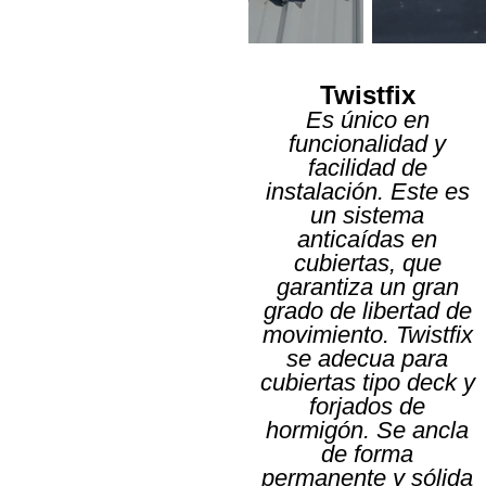
Twistfix
Es único en
funcionalidad y
Steelfix
Steelfi
facilidad de
instalación. Este es
Punto
Línea
un sistema
de
de
anticaídas en
anclaje
vida
cubiertas, que
garantiza un gran
Más
Má
información
inform
grado de libertad de
movimiento. Twistfix
se adecua para
cubiertas tipo deck y
forjados de
hormigón. Se ancla
de forma
permanente y sólida