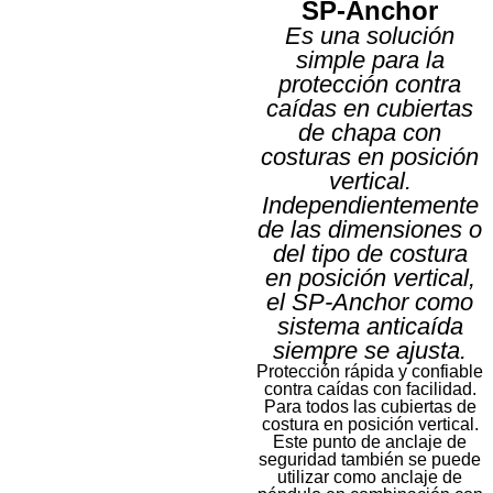
SP-Anchor
Es una solución
simple para la
protección contra
KN-AO
caídas en cubiertas
de chapa con
Punto de anclaje
costuras en posición
vertical.
Más
información
Independientemente
de las dimensiones o
del tipo de costura
en posición vertical,
el SP-Anchor como
sistema anticaída
siempre se ajusta.
Protección rápida y confiable
contra caídas con facilidad.
Para todos las cubiertas de
costura en posición vertical.
Este punto de anclaje de
seguridad también se puede
utilizar como anclaje de