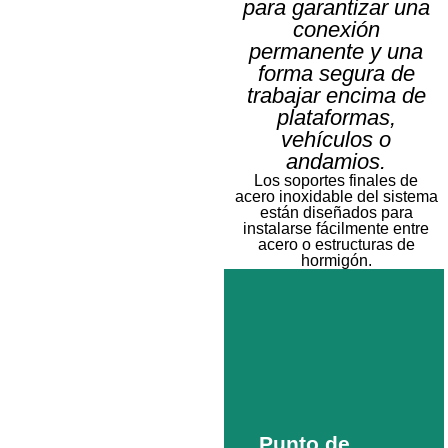
para garantizar una
Vertifix
conexión
permanente y una
Línea de vida
forma segura de
trabajar encima de
Más
información
plataformas,
vehículos o
andamios.
Los soportes finales de
acero inoxidable del sistema
están diseñados para
instalarse fácilmente entre
acero o estructuras de
hormigón.
Punto de