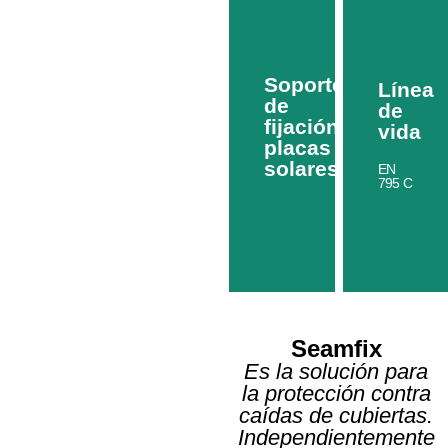
Soporte
Línea
de
de
fijación
vida
placas
solares
EN
795 C
Seamfix
Es la solución para
Solarfix
la protección contra
Solarfi
caídas de cubiertas.
Sistema
Independientemente
de
Línea