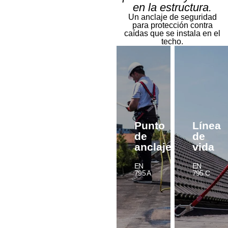
en la estructura.
Un anclaje de seguridad
para protección contra
caídas que se instala en el
techo.
Punto
Línea
de
de
anclaje
vida
EN
EN
795 A
795 C