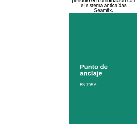
péndulo en combinación con
el sistema anticaídas
Seamfix.
Punto de
anclaje
EN 795 A