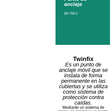
anclaje
EN 795 C
Twinfix
Es un punto de
anclaje móvil que se
instala de forma
Travelfix
permanente en las
cubiertas y se utiliza
Línea de vida
como sistema de
protección contra
Más
información
caídas.
Mediante un sistema de