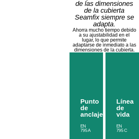
soporte
de las dimensiones
de
para
vida
placas
de la cubierta
solares
Seamfix siempre se
Má
adapta.
inform
Más
Ahorra mucho tiempo debido
información
a su ajustabilidad en el
lugar, lo que permite
adaptarse de inmediato a las
dimensiones de la cubierta.
Punto
Línea
de
de
anclaje
vida
EN
EN
795 A
795 C