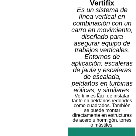
Vertifix
Es un sistema de
línea vertical en
combinación con un
SP-Anchor
carro en movimiento,
diseñado para
Punto de anclaje
asegurar equipo de
trabajos verticales.
Más
información
Entornos de
aplicación: escaleras
de jaula y escaleras
de escalada,
peldaños en turbinas
eólicas, y similares.
Vertifix es fácil de instalar
tanto en peldaños redondos
como cuadrados. También
se puede montar
directamente en estructuras
de acero u hormigón, torres
o mástiles.