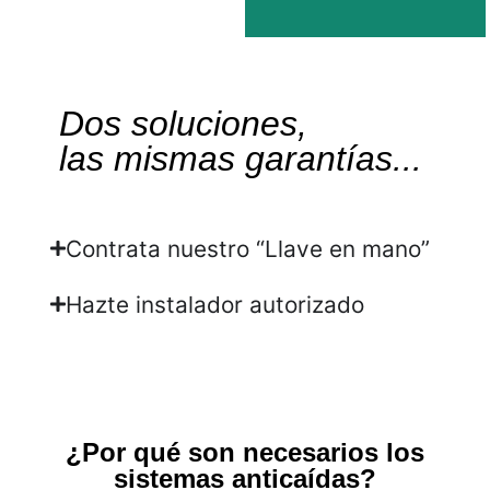
Dos soluciones,
las mismas garantías...
Twinfix
Punto de anclaje
Contrata nuestro “Llave en mano”
Más
información
Hazte instalador autorizado
¿Por qué son necesarios los
sistemas anticaídas?