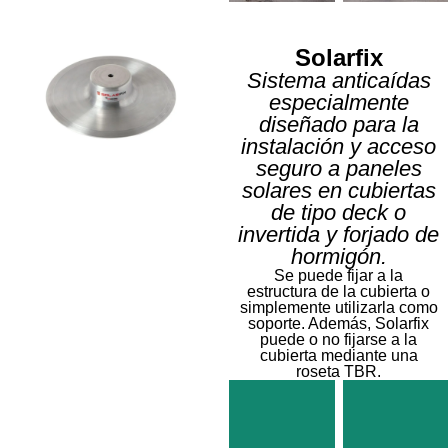
Solarfix
Sistema anticaídas
especialmente
Twistfix
Twistfi
diseñado para la
instalación y acceso
Punto
Línea
seguro a paneles
de
de
anclaje
vida
solares en cubiertas
de tipo deck o
Más
Má
invertida y forjado de
información
inform
hormigón.
Se puede fijar a la
estructura de la cubierta o
simplemente utilizarla como
soporte. Además, Solarfix
puede o no fijarse a la
cubierta mediante una
roseta TBR.