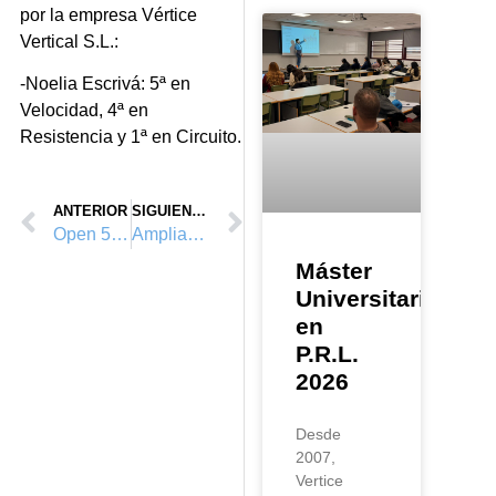
por la empresa Vértice
Vertical S.L.:
-Noelia Escrivá: 5ª en
Velocidad, 4ª en
Resistencia y 1ª en Circuito.
ANTERIOR
SIGUIENTE
Open 500™ Valencia y Vértice Vertical™
Ampliación del aeropuerto de Valencia y Vertice Vertical™
Máster
Universitario
en
P.R.L.
2026
Desde
2007,
Vertice