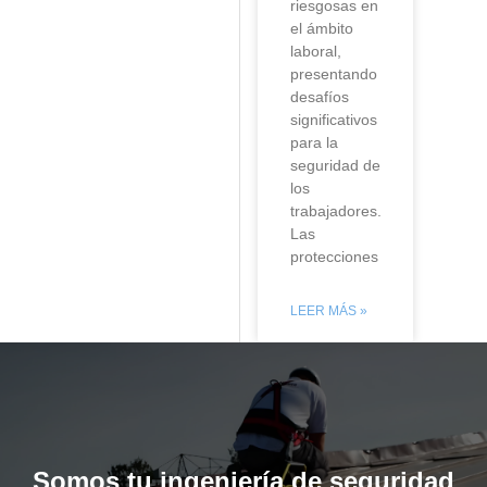
riesgosas en
el ámbito
laboral,
presentando
desafíos
significativos
para la
seguridad de
los
trabajadores.
Las
protecciones
LEER MÁS »
Somos tu ingeniería de seguridad