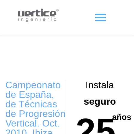
Protecciones colectivas
Campeonato
Instala
de España,
seguro
de Técnicas
de Progresión
25
años
Vertical. Oct.
2010, Ibiza