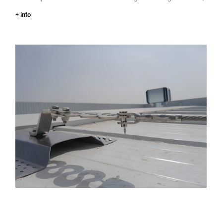
+ info