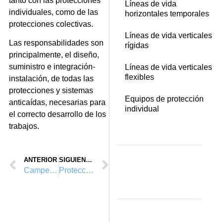
tanto con las protecciones
Líneas de vida
individuales, como de las
horizontales temporales
protecciones colectivas.
Líneas de vida verticales
Las responsabilidades son
rígidas
principalmente, el diseño,
suministro e integración-
Líneas de vida verticales
flexibles
instalación, de todas las
protecciones y sistemas
Equipos de protección
anticaídas, necesarias para
individual
el correcto desarrollo de los
trabajos.
ANTERIOR
SIGUIENTE
Campeonato de España, de Técnicas de Progresión Vertical. Oct. 2010, Ibiza
Protecciones colectivas, seguridad en obra en la Terminal 2, Aeropuerto de Valencia.