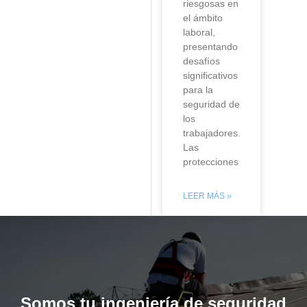
riesgosas en
el ámbito
laboral,
presentando
desafíos
significativos
para la
seguridad de
los
trabajadores.
Las
protecciones
LEER MÁS »
Somos tu ingeniería de seguridad