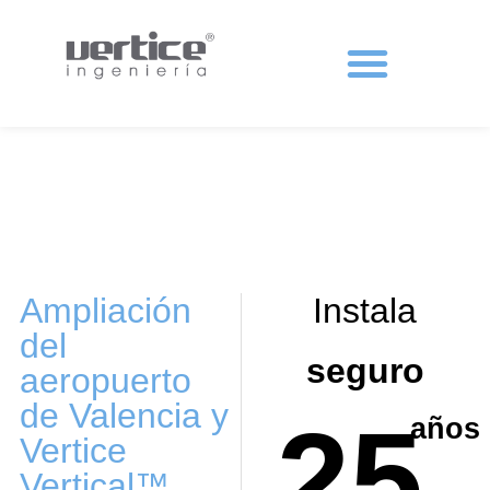
Protecciones colectivas
Ampliación
Instala
del
seguro
aeropuerto
de Valencia y
25
años
Vertice
Vertical™