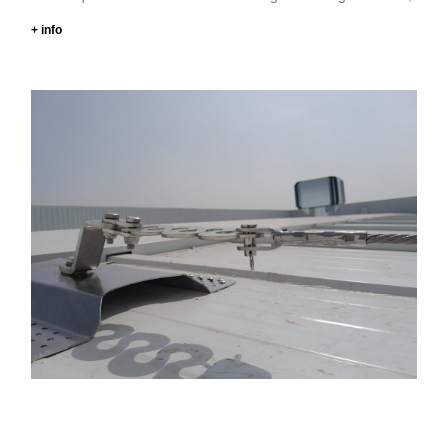
+ info