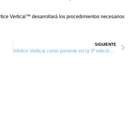
rtice Vertical™ desarrollará los procedimientos necesarios
SIGUIENTE
Vértice Vertical como ponente en la 3ª edición del curso de «Seguridad en Obras Singulares» de Aidico 2010