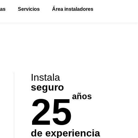
vas
Servicios
Área instaladores
Instala
seguro
25
años
de experiencia