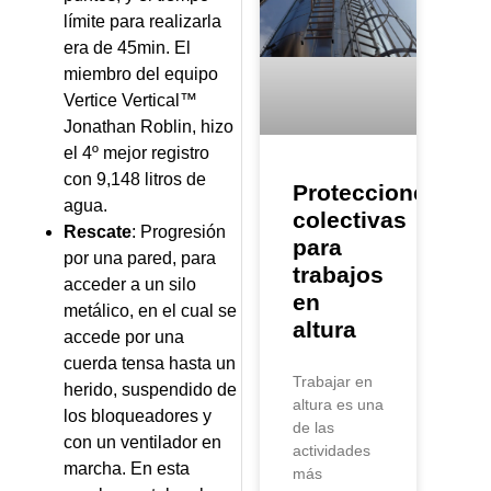
límite para realizarla
era de 45min. El
miembro del equipo
Vertice Vertical™
Jonathan Roblin, hizo
el 4º mejor registro
con 9,148 litros de
Protecciones
agua.
colectivas
Rescate
: Progresión
para
por una pared, para
trabajos
acceder a un silo
en
metálico, en el cual se
altura
accede por una
cuerda tensa hasta un
Trabajar en
herido, suspendido de
altura es una
los bloqueadores y
de las
con un ventilador en
actividades
marcha. En esta
más