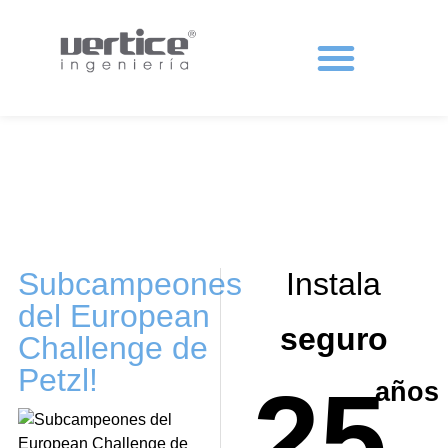
Protecciones colectivas
Subcampeones
Instala
del European
seguro
Challenge de
Petzl!
25
años