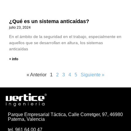
¿Qué es un sistema anticaídas?
julio 23, 2024
En el ámbito de la seguridad en el trabajo, especialmente en
aquellos que se desarrollan en altura, los sistemas
anticaídas
+ info
« Anterior
1
2
3
4
5
Siguiente »
Parque Empresarial Táctica, Calle Corretger, 97, 46980
Paterna, Valencia
tel. 961 64 00 47