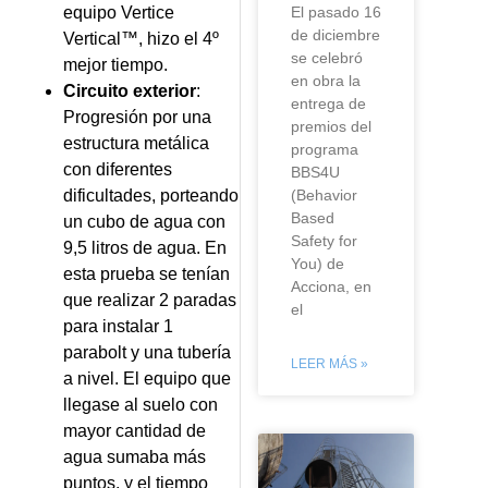
El pasado 16
equipo Vertice
de diciembre
Vertical™, hizo el 4º
se celebró
mejor tiempo.
en obra la
Circuito exterior
:
entrega de
Progresión por una
premios del
estructura metálica
programa
con diferentes
BBS4U
(Behavior
dificultades, porteando
Based
un cubo de agua con
Safety for
9,5 litros de agua. En
You) de
esta prueba se tenían
Acciona, en
que realizar 2 paradas
el
para instalar 1
parabolt y una tubería
LEER MÁS »
a nivel. El equipo que
llegase al suelo con
mayor cantidad de
agua sumaba más
puntos, y el tiempo