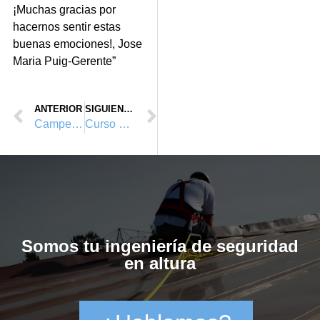
¡Muchas gracias por
hacernos sentir estas
buenas emociones!, Jose
Maria Puig-Gerente”
ANTERIOR
SIGUIENTE
Campeones de la primera edicion del campeonato, PETZL ROPE TRIP SPANISH SERIES
Curso de formación de trabajos en altura, homologados por Vértice Vertical™ y Anetva, en Valencia. Febrero 2012.
Somos tu ingeniería de seguridad
en altura