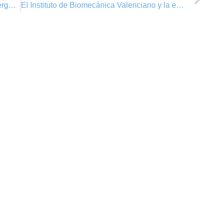
10ª jornada de puertas abiertas sobre emergencias y seguridad pública
El Instituto de Biomecánica Valenciano y la empresa Vértice Vertical S.L.U.