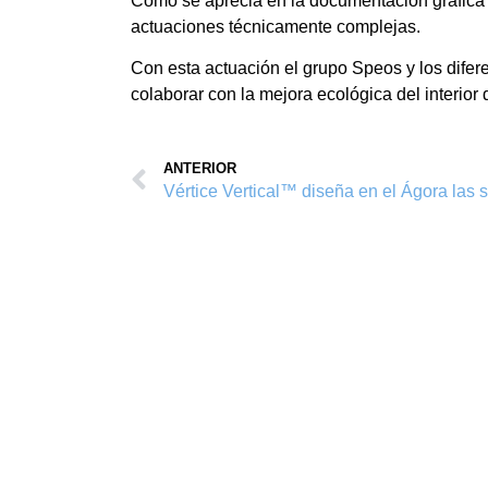
Como se aprecia en la documentaci
ó
n gr
á
fic
actuaciones t
é
cnicamente complejas.
Con esta actuaci
ó
n el grupo Speos y los dife
colaborar con la mejora ecol
ó
gica del interio
ANTERIOR