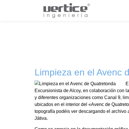
Limpieza en el Avenc 
E
Excursionista de Alcoy, en colaboraci
ó
n con l
y diferentes organizaciones como Canal 9, li
ubicados en el interior del «Avenc de Quatre
topograf
í
a pod
é
is ver descargando el archivo 
J
á
tiva.