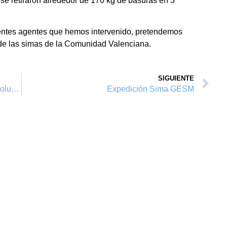
a se retiraron alrededor de 170 kg de basuras en 3
rentes agentes que hemos intervenido, pretendemos
r de las simas de la Comunidad Valenciana.
SIGUIENTE
Vértice Vertical™ diseña en el Ágora las soluciones en altura
Expedición Sima GESM