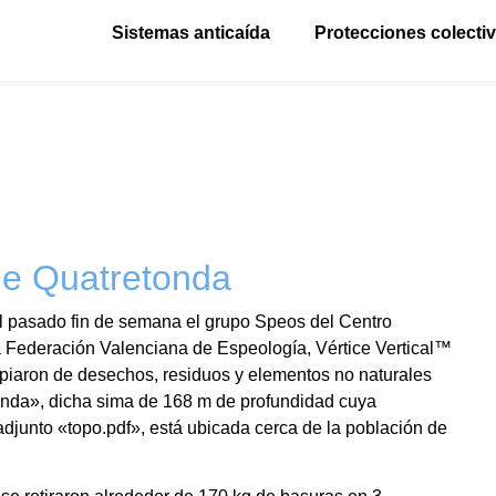
Sistemas anticaída
Protecciones colecti
de Quatretonda
l pasado fin de semana el grupo Speos del Centro
a Federaci
ó
n Valenciana de Espeolog
í
a, V
é
rtice Vertical
™
mpiaron de desechos, residuos y elementos no naturales
tonda», dicha sima de 168 m de profundidad cuya
adjunto «topo.pdf», est
á
ubicada cerca de la poblaci
ó
n de