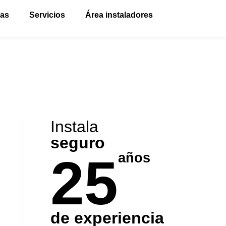
vas
Servicios
Área instaladores
Instala
seguro
25
años
de experiencia