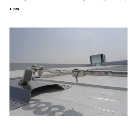
+ info