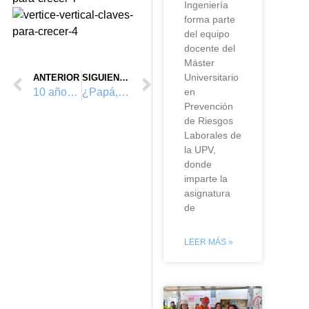
Ingeniería
forma parte
del equipo
docente del
Máster
Universitario
ANTERIOR
SIGUIENTE
en
10 años colaborando con la UPV
¿Papá, tú en que trabajas?
Prevención
de Riesgos
Laborales de
la UPV,
donde
imparte la
asignatura
de
LEER MÁS »