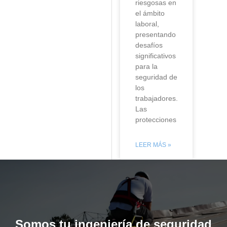
riesgosas en
el ámbito
laboral,
presentando
desafíos
significativos
para la
seguridad de
los
trabajadores.
Las
protecciones
LEER MÁS »
Somos tu ingeniería de seguridad