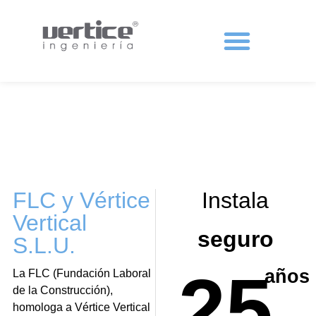
Protecciones colectivas
FLC y Vértice
Instala
Vertical
seguro
S.L.U.
25
años
La FLC (Fundaci
ó
n Laboral
de la Construcci
ó
n),
homologa a V
é
rtice Vertical