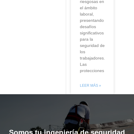
riesgosas en
el ámbito
laboral,
presentando
desafíos
significativos
para la
seguridad de
los
trabajadores.
Las
protecciones
LEER MÁS »
Somos tu ingeniería de seguridad