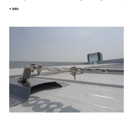
+ info