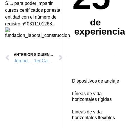
S.L. para poder impartir
cursos certificados por esta
entidad con el n
ú
mero de
de
registro n
º
0311101268.
experiencia
ANTERIOR
SIGUIENTE
Jornada Innovación en la prevención de riesgos en trabajos verticales en el IBV
1er Campeonato Nacional de Progresión y Rescate en Altura
Dispositivos de anclaje
Líneas de vida
horizontales rígidas
Líneas de vida
horizontales flexibles