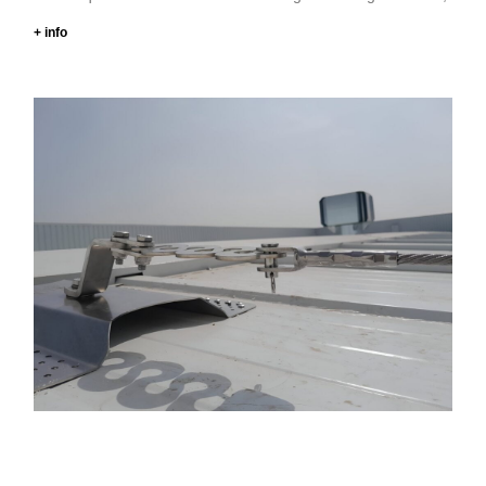
+ info