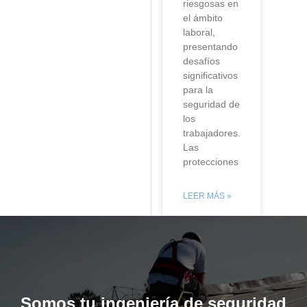
riesgosas en
el ámbito
laboral,
presentando
desafíos
significativos
para la
seguridad de
los
trabajadores.
Las
protecciones
LEER MÁS »
Somos tu ingeniería de seguridad