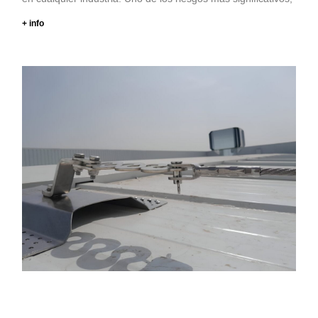
+ info